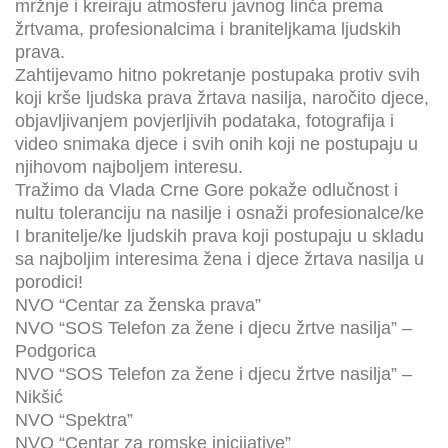
mržnje i kreiraju atmosferu javnog linča prema
žrtvama, profesionalcima i braniteljkama ljudskih
prava.
Zahtijevamo hitno pokretanje postupaka protiv svih
koji krše ljudska prava žrtava nasilja, naročito djece,
objavljivanjem povjerljivih podataka, fotografija i
video snimaka djece i svih onih koji ne postupaju u
njihovom najboljem interesu.
Tražimo da Vlada Crne Gore pokaže odlučnost i
nultu toleranciju na nasilje i osnaži profesionalce/ke
I branitelje/ke ljudskih prava koji postupaju u skladu
sa najboljim interesima žena i djece žrtava nasilja u
porodici!
NVO “Centar za ženska prava”
NVO “SOS Telefon za žene i djecu žrtve nasilja” –
Podgorica
NVO “SOS Telefon za žene i djecu žrtve nasilja” –
Nikšić
NVO “Spektra”
NVO “Centar za romske inicijative”