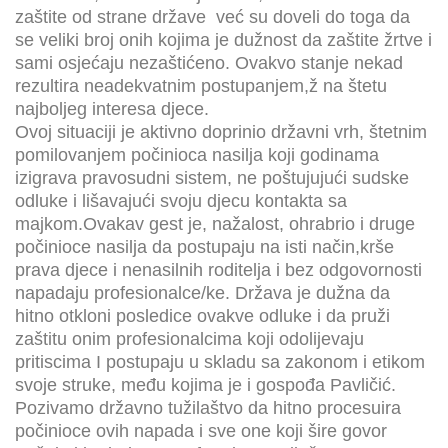
zaštite od strane države već su doveli do toga da
se veliki broj onih kojima je dužnost da zaštite žrtve i
sami osjećaju nezaštićeno. Ovakvo stanje nekad
rezultira neadekvatnim postupanjem,ž na štetu
najboljeg interesa djece.
Ovoj situaciji je aktivno doprinio državni vrh, štetnim
pomilovanjem počinioca nasilja koji godinama
izigrava pravosudni sistem, ne poštujujući sudske
odluke i lišavajući svoju djecu kontakta sa
majkom.Ovakav gest je, nažalost, ohrabrio i druge
počinioce nasilja da postupaju na isti način,krše
prava djece i nenasilnih roditelja i bez odgovornosti
napadaju profesionalce/ke. Država je dužna da
hitno otkloni posledice ovakve odluke i da pruži
zaštitu onim profesionalcima koji odolijevaju
pritiscima I postupaju u skladu sa zakonom i etikom
svoje struke, među kojima je i gospođa Pavličić.
Pozivamo državno tužilaštvo da hitno procesuira
počinioce ovih napada i sve one koji šire govor