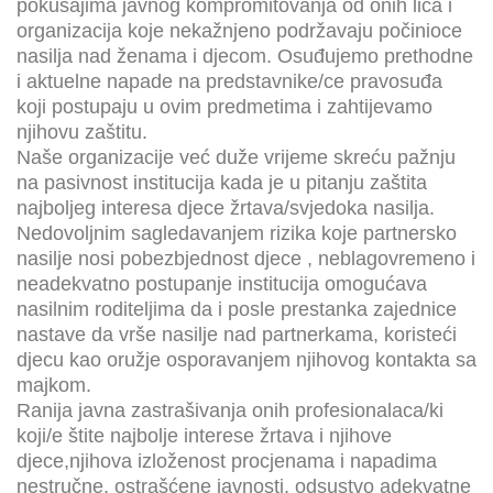
pokušajima javnog kompromitovanja od onih lica i
organizacija koje nekažnjeno podržavaju počinioce
nasilja nad ženama i djecom. Osuđujemo prethodne
i aktuelne napade na predstavnike/ce pravosuđa
koji postupaju u ovim predmetima i zahtijevamo
njihovu zaštitu.
Naše organizacije već duže vrijeme skreću pažnju
na pasivnost institucija kada je u pitanju zaštita
najboljeg interesa djece žrtava/svjedoka nasilja.
Nedovoljnim sagledavanjem rizika koje partnersko
nasilje nosi pobezbjednost djece , neblagovremeno i
neadekvatno postupanje institucija omogućava
nasilnim roditeljima da i posle prestanka zajednice
nastave da vrše nasilje nad partnerkama, koristeći
djecu kao oružje osporavanjem njihovog kontakta sa
majkom.
Ranija javna zastrašivanja onih profesionalaca/ki
koji/e štite najbolje interese žrtava i njihove
djece,njihova izloženost procjenama i napadima
nestručne, ostrašćene javnosti, odsustvo adekvatne