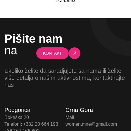
1
2
3
4
5
next
Pišite nam
na
KONTAKT
Ukoliko želite da saradjujete sa nama ili želite
više detalja o našim aktivnostima, kontaktirajte
nas
Podgorica
Crna Gora
Bokeška 20
Mail:
Telefoni: +382 20 664 193
women.mne@gmail.com
+382 67 166 800