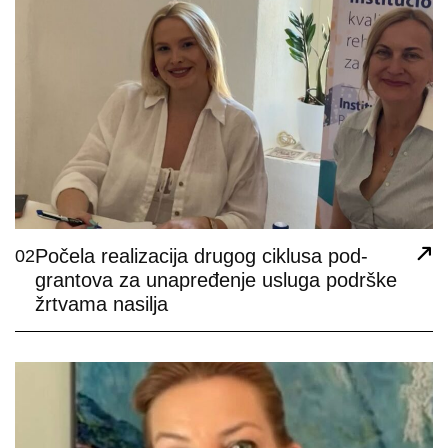
Počela realizacija drugog ciklusa pod-
02
grantova za unapređenje usluga podrške
žrtvama nasilja