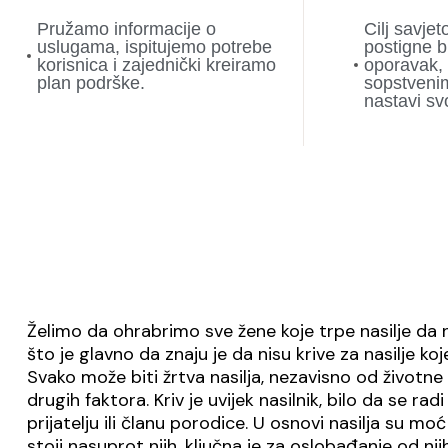
Pružamo informacije o
Cilj savjet
uslugama, ispitujemo potrebe
postigne br
korisnica i zajednički kreiramo
oporavak, ‘
plan podrške.
sopstvenim
nastavi svo
Želimo da ohrabrimo sve žene koje trpe nasilje da 
što je glavno da znaju je da nisu krive za nasilje koje
Svako može biti žrtva nasilja, nezavisno od životne 
drugih faktora. Kriv je uvijek nasilnik, bilo da se r
prijatelju ili članu porodice. U osnovi nasilja su moć
stoji nasuprot njih, ključna je za oslobađanje od nji