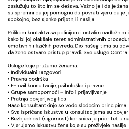
zaslužuju to što im se dešava. Važno je i da je žena 
su spremni da joj pomognu da povrati vjeru da je je
spokojno, bez sjenke prijetnji i nasilja.
Prilikom kontakta sa policijom i ostalim nadležnim
kako bi joj olakšale teret administrativnih procedur
emotivnih i fizičkih povreda. Dio našeg tima su ad
da žene ostvare pristup pravdi. Sve usluge Centra 
Usluge koje pružamo ženama:
• Individualni razgovori
• Pravna podrška
• E-mail konsultacije, psihološke i pravne
• Grupe samopomoći – Info i prijavljivanje
• Pratnja povjerljivog lica
Naše konsultantkinje se vode sledećim principima:
• Sva ispričana iskustva u konsultacijama su povjerl
• Bezbjednost (sigurnost) korisnica je prioritet u 
• Vjerujemo iskustvu žena koje su preživjele nasilje