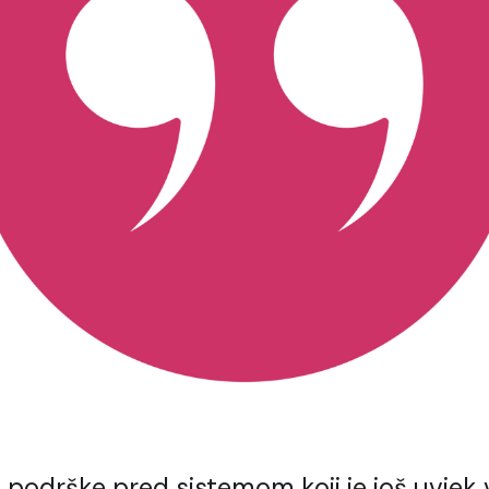
i podrške pred sistemom koji je još uvjek 