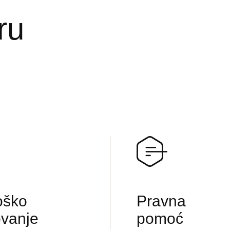
ru
oško
Pravna
ovanje
pomoć