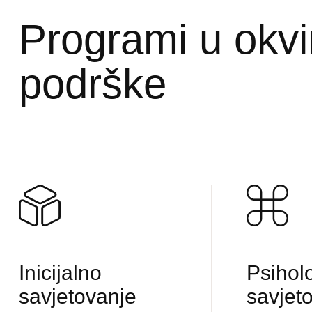
Programi u okvi
podrške
Inicijalno
Psihol
savjetovanje
savjet