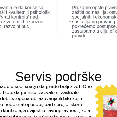
ovanja je da korisnica
Pružamo opšte pravne
ži i kvalitetniji psihološki
zaštiti od nasil ja, os
vrati kontrolu’ nad
socijalnih i ekonomsk
 životom i bezbrižno
sastavljamo pravne p
j razvojni put.
pokrećemo postupke,
zastupamo u cilju efi
pravdi.
Servis podrške
nađu u sebi snagu da grade bolji život. Ono
 trpe, da ga nisu izazvale ni zaslužile.
dobi, stepena obrazovanja ili bilo kojih
adi o nepoznatoj osobi, partneru, bliskom
 i kontrola, a svijest o ravnopravnosti, koja
hovih obrazaca, koji čine da žene vjeruju da