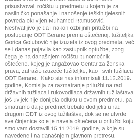
prisustvovali ročištu u predmetu u kojem je za
nasilničko ponašanje i nanošenje teških tjelesnih
povreda okrivljen Muhamed Ramusović.
Neshvatljivo je da i nakon ozbiljnih pritužbi na
postupanje ODT Berane prema oštećenoj, tužiteljka
Gorica Golubović nije izuzeta iz ovog predmeta, već
se i danas pojavila kao zastupnik optužbe, zbog
čega je na današnjem ročištu punomoćnik
oštećene, kojeg je angažovao Centar za ženska
prava, zatražio izuzeće tužiteljke, kao i svih tužilaca
ODT Berane. Kako ste nas informisali 11.12.2019.
godine, Komisija za razmatranje pritužbi na rad
državnih tužilaca i rukovodilaca državnih tužilaštava
još uvijek nije donijela odluku u ovom predmetu, pa
smatramo da je predmet trebalo dodijeliti u rad
drugom ODT iz ovog tužilaštva, dok se ne utvrde
sve činjenice koje je navela oštećena u pritužbi koju
smo vam dostavili 15.11.2019. godine, a koje su
navedene i na današnjem glavnom pretresu.