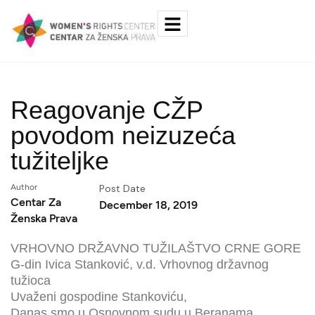
Reagovanje CŽP
povodom neizuzeća
tužiteljke
Author
Post Date
Centar Za
December 18, 2019
Ženska Prava
VRHOVNO DRŽAVNO TUŽILAŠTVO CRNE GORE
G-din Ivica Stanković, v.d. Vrhovnog državnog
tužioca
Uvaženi gospodine Stankoviću,
Danas smo u Osnovnom sudu u Beranama