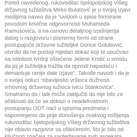
Pored navedenog, rukovodilac bjelopoljskog Višeg
državnog tužilaštva Mirko Bulatović je u svojoj izjavi
medijima naveo da je “uvidom u spise formirane
povodom krivične odgovornosti Muhameda
Ramusovića, a na osnovu detaljnog izjašnjenja
datog u razgovoru i pismenoj formi od strane
postupajuće državne tužiteljke Gorice Golubović,
utvrdio da ne postoji nijedan dokaz koji bi upućivao
na istinitost tvrdnji oštećene Jelene Krstić u smislu
da joj je tužiteljka tražila da oprosti napadaču i
demantuje ranije date izjave”. Takođe navodi i da je
o svojoj odluci “obavijestio vršioca dužnosti
vrhovnog državnog tužioca Ivicu Stankovića”.
Smatramo da i laik može zaključiti da nije bilo za
očekivati da će se dokazi o neadekvatnom
postupanju ODT naći u spisima predmeta i
napominjemo da prije donošenja ovakvog mišljenja
rukovodilac bjelopoljskog Višeg državnog tužilaštva
nije obavio razgovor sa oštećenom, što je bilo od
ključnog značaja za sagledavanje svih aspekata