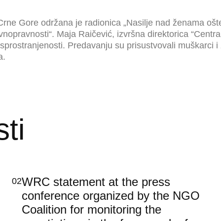
 Crne Gore održana je radionica „Nasilje nad ženama ošte
ravnopravnosti“. Maja Raičević, izvršna direktorica “Cen
prostranjenosti. Predavanju su prisustvovali muškarci i 
a.
ti
WRC statement at the press
02
conference organized by the NGO
Coalition for monitoring the