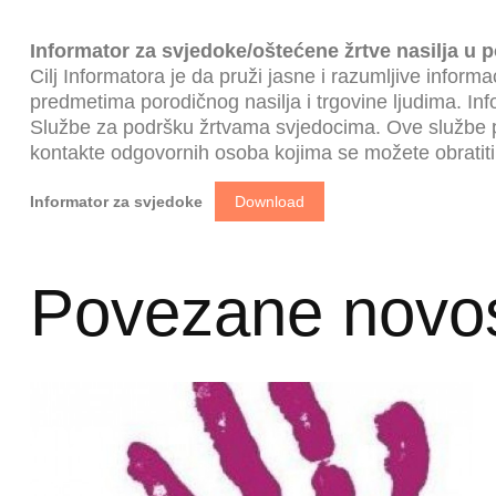
Informator za
svjedoke/oštećene
žrtve nasilja u p
Cilj Informatora je da pruži jasne i razumljive infor
predmetima porodičnog nasilja i trgovine ljudima. In
Službe za podršku žrtvama svjedocima. Ove službe po
kontakte odgovornih osoba kojima se možete obratiti
Informator za svjedoke
Download
Povezane novos