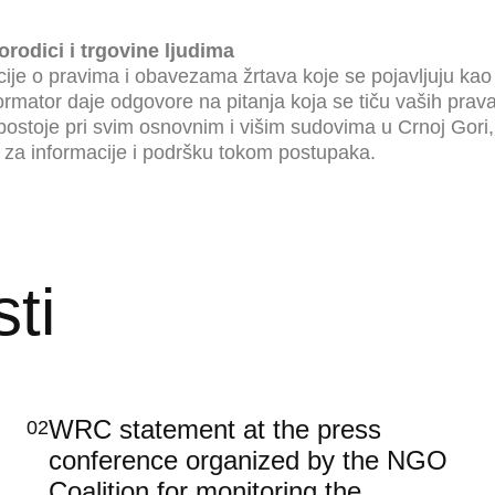
orodici i
trgovine ljudima
macije o pravima i obavezama žrtava koje se pojavljuju k
formator daje odgovore na pitanja koja se tiču vaših prav
stoje pri svim osnovnim i višim sudovima u Crnoj Gori, k
 za informacije i podršku tokom postupaka.
ti
WRC statement at the press
02
conference organized by the NGO
Coalition for monitoring the