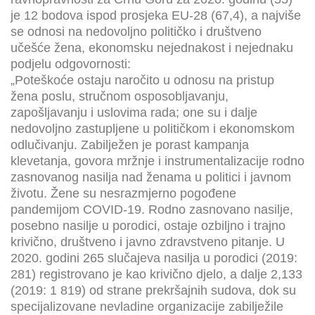
je 12 bodova ispod prosjeka EU-28 (67,4), a najviše
se odnosi na nedovoljno političko i društveno
učešće žena, ekonomsku nejednakost i nejednaku
podjelu odgovornosti:
„Poteškoće ostaju naročito u odnosu na pristup
žena poslu, stručnom osposobljavanju,
zapošljavanju i uslovima rada; one su i dalje
nedovoljno zastupljene u političkom i ekonomskom
odlučivanju. Zabilježen je porast kampanja
klevetanja, govora mržnje i instrumentalizacije rodno
zasnovanog nasilja nad ženama u politici i javnom
životu. Žene su nesrazmjerno pogođene
pandemijom COVID-19. Rodno zasnovano nasilje,
posebno nasilje u porodici, ostaje ozbiljno i trajno
krivično, društveno i javno zdravstveno pitanje. U
2020. godini 265 slučajeva nasilja u porodici (2019:
281) registrovano je kao krivično djelo, a dalje 2,133
(2019: 1 819) od strane prekršajnih sudova, dok su
specijalizovane nevladine organizacije zabilježile