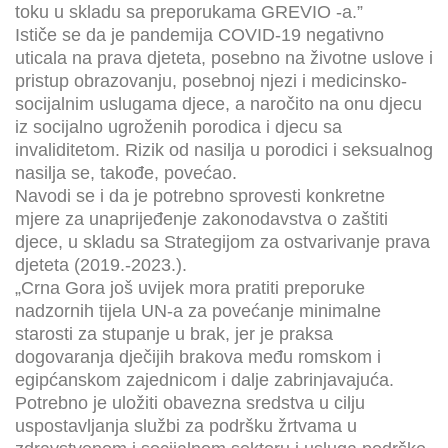
toku u skladu sa preporukama GREVIO -a.”
Ističe se da je pandemija COVID-19 negativno
uticala na prava djeteta, posebno na životne uslove i
pristup obrazovanju, posebnoj njezi i medicinsko-
socijalnim uslugama djece, a naročito na onu djecu
iz socijalno ugroženih porodica i djecu sa
invaliditetom. Rizik od nasilja u porodici i seksualnog
nasilja se, takođe, povećao.
Navodi se i da je potrebno sprovesti konkretne
mjere za unaprijeđenje zakonodavstva o zaštiti
djece, u skladu sa Strategijom za ostvarivanje prava
djeteta (2019.-2023.).
„Crna Gora još uvijek mora pratiti preporuke
nadzornih tijela UN-a za povećanje minimalne
starosti za stupanje u brak, jer je praksa
dogovaranja dječijih brakova među romskom i
egipćanskom zajednicom i dalje zabrinjavajuća.
Potrebno je uložiti obavezna sredstva u cilju
uspostavljanja službi za podršku žrtvama u