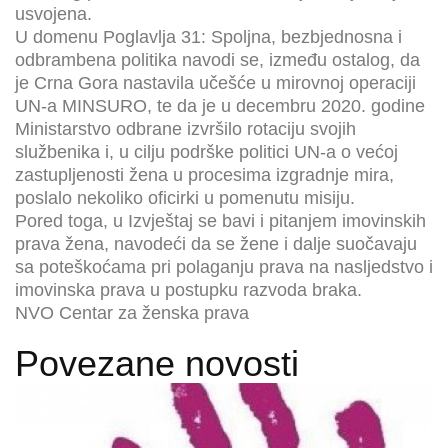
usvojena.
U domenu Poglavlja 31: Spoljna, bezbjednosna i
odbrambena politika navodi se, između ostalog, da
je Crna Gora nastavila učešće u mirovnoj operaciji
UN-a MINSURO, te da je u decembru 2020. godine
Ministarstvo odbrane izvršilo rotaciju svojih
službenika i, u cilju podrške politici UN-a o većoj
zastupljenosti žena u procesima izgradnje mira,
poslalo nekoliko oficirki u pomenutu misiju.
Pored toga, u Izvještaj se bavi i pitanjem imovinskih
prava žena, navodeći da se žene i dalje suočavaju
sa poteškoćama pri polaganju prava na nasljedstvo i
imovinska prava u postupku razvoda braka.
NVO Centar za ženska prava
Povezane novosti