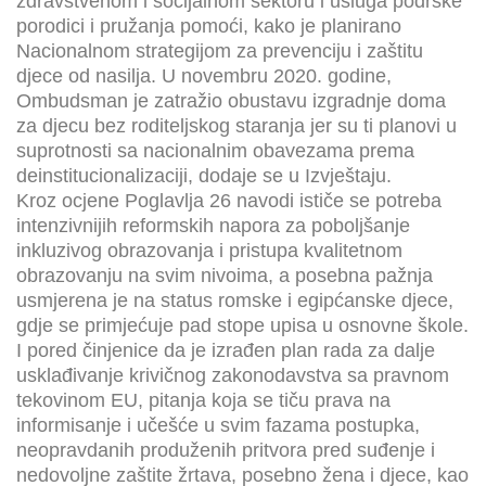
zdravstvenom i socijalnom sektoru i usluga podrške
porodici i pružanja pomoći, kako je planirano
Nacionalnom strategijom za prevenciju i zaštitu
djece od nasilja. U novembru 2020. godine,
Ombudsman je zatražio obustavu izgradnje doma
za djecu bez roditeljskog staranja jer su ti planovi u
suprotnosti sa nacionalnim obavezama prema
deinstitucionalizaciji, dodaje se u Izvještaju.
Kroz ocjene Poglavlja 26 navodi ističe se potreba
intenzivnijih reformskih napora za poboljšanje
inkluzivog obrazovanja i pristupa kvalitetnom
obrazovanju na svim nivoima, a posebna pažnja
usmjerena je na status romske i egipćanske djece,
gdje se primjećuje pad stope upisa u osnovne škole.
I pored činjenice da je izrađen plan rada za dalje
usklađivanje krivičnog zakonodavstva sa pravnom
tekovinom EU, pitanja koja se tiču prava na
informisanje i učešće u svim fazama postupka,
neopravdanih produženih pritvora pred suđenje i
nedovoljne zaštite žrtava, posebno žena i djece, kao