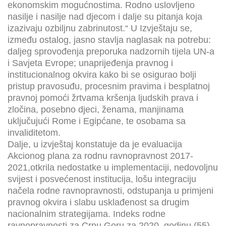
ekonomskim mogućnostima. Rodno uslovljeno
nasilje i nasilje nad djecom i dalje su pitanja koja
izazivaju ozbiljnu zabrinutost.“ U Izvještaju se,
između ostalog, jasno stavlja naglasak na potrebu:
daljeg sprovođenja preporuka nadzornih tijela UN-a
i Savjeta Evrope; unaprijeđenja pravnog i
institucionalnog okvira kako bi se osigurao bolji
pristup pravosuđu, procesnim pravima i besplatnoj
pravnoj pomoći žrtvama kršenja ljudskih prava i
zločina, posebno djeci, ženama, manjinama
uključujući Rome i Egipćane, te osobama sa
invaliditetom.
Dalje, u izvještaj konstatuje da je evaluacija
Akcionog plana za rodnu ravnopravnost 2017-
2021,otkrila nedostatke u implementaciji, nedovoljnu
svijest i posvećenost institucija, lošu integraciju
načela rodne ravnopravnosti, odstupanja u primjeni
pravnog okvira i slabu usklađenost sa drugim
nacionalnim strategijama. Indeks rodne
ravnopravnosti za Crnu Goru za 2020. godinu (55)