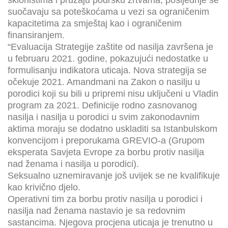
suočavaju sa poteškoćama u vezi sa ograničenim
kapacitetima za smještaj kao i ograničenim
finansiranjem.
“Evaluacija Strategije zaštite od nasilja završena je
u februaru 2021. godine, pokazujući nedostatke u
formulisanju indikatora uticaja. Nova strategija se
očekuje 2021. Amandmani na Zakon o nasilju u
porodici koji su bili u pripremi nisu uključeni u Vladin
program za 2021. Definicije rodno zasnovanog
nasilja i nasilja u porodici u svim zakonodavnim
aktima moraju se dodatno uskladiti sa Istanbulskom
konvencijom i preporukama GREVIO-a (Grupom
eksperata Savjeta Evrope za borbu protiv nasilja
nad ženama i nasilja u porodici).
Seksualno uznemiravanje još uvijek se ne kvalifikuje
kao krivično djelo.
Operativni tim za borbu protiv nasilja u porodici i
nasilja nad ženama nastavio je sa redovnim
sastancima. Njegova procjena uticaja je trenutno u