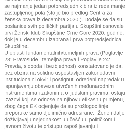
se najmanje jedan potpredsjednik bira iz reda manje
zastupljenog pola (što je bio predlog Centra za
ženska prava iz decembra 2020.). Dodaje se da su
poslanice svih političkih partija u Skupštini osnovale
prvi Ženski klub Skupštine Crne Gore 2020. godine,
dok je u decembru izabrana i prva potpredsjednica
Skupštine.
U oblasti fundamentalnih/temeljnih prava (Poglavlje
23: Pravosuđe i temeljna prava i Poglavlje 24:
Pravda, sloboda i bezbjednost) konstatovano je da,
bez obzira na solidno uspostavljen zakonodavni i
institucionalni okvir i postignuti određeni napredak u
ispunjavanju obaveza utvrđenih međunarodnim
instrumentima i zakonima o ljudskim pravima, ostaju
izazovi koji se odnose na njihovu efikasnu primjenu,
zbog čega EK ocjenjuje da su prošlogodišnje
preporuke samo djelimično adresirane. “Žene i dalje
doživljavaju nejednakost u učešću u političkom i
javnom životu te pristupu zapošljavanju i