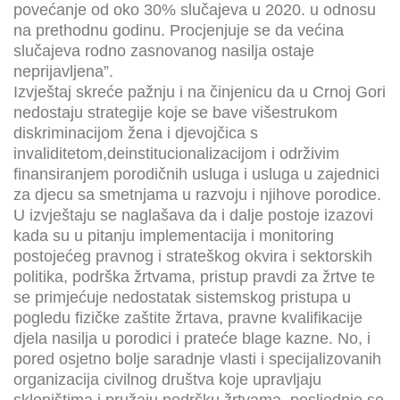
povećanje od oko 30% slučajeva u 2020. u odnosu
na prethodnu godinu. Procjenjuje se da većina
slučajeva rodno zasnovanog nasilja ostaje
neprijavljena”.
Izvještaj skreće pažnju i na činjenicu da u Crnoj Gori
nedostaju strategije koje se bave višestrukom
diskriminacijom žena i djevojčica s
invaliditetom,deinstitucionalizacijom i održivim
finansiranjem porodičnih usluga i usluga u zajednici
za djecu sa smetnjama u razvoju i njihove porodice.
U izvještaju se naglašava da i dalje postoje izazovi
kada su u pitanju implementacija i monitoring
postojećeg pravnog i strateškog okvira i sektorskih
politika, podrška žrtvama, pristup pravdi za žrtve te
se primjećuje nedostatak sistemskog pristupa u
pogledu fizičke zaštite žrtava, pravne kvalifikacije
djela nasilja u porodici i prateće blage kazne. No, i
pored osjetno bolje saradnje vlasti i specijalizovanih
organizacija civilnog društva koje upravljaju
skloništima i pružaju podršku žrtvama, posljednje se