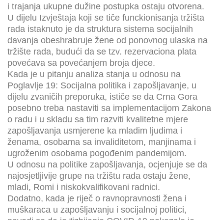
i trajanja ukupne dužine postupka ostaju otvorena.
U dijelu Izvještaja koji se tiče funckionisanja tržišta
rada istaknuto je da struktura sistema socijalnih
davanja obeshrabruje žene od ponovnog ulaska na
tržište rada, budući da se tzv. rezervaciona plata
povećava sa povećanjem broja djece.
Kada je u pitanju analiza stanja u odnosu na
Poglavlje 19: Socijalna politika i zapošljavanje, u
dijelu zvaničih preporuka, ističe se da Crna Gora
posebno treba nastaviti sa implementacijom Zakona
o radu i u skladu sa tim razviti kvalitetne mjere
zapošljavanja usmjerene ka mladim ljudima i
ženama, osobama sa invaliditetom, manjinama i
ugroženim osobama pogođenim pandemijom.
U odnosu na politike zapošljavanja, ocjenjuje se da
najosjetljivije grupe na tržištu rada ostaju žene,
mladi, Romi i niskokvalifikovani radnici.
Dodatno, kada je riječ o ravnopravnosti žena i
muškaraca u zapošljavanju i socijalnoj politici,