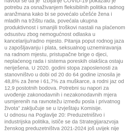
navodi se da je “izbijanje COVID-19 pokazalo je
potrebu za osnaživanjem fleksibilnih politika radnog
aranžmana kako bi se povećalo učešće žena i
mladih na tržištu rada, povećala ukupna
produktivnost i smanjili troškovi nastali na plaćenom
odsustvu zbog nemogućnost odlaska u
kancelariju/radno mjesto. Pitanja poput rodnog jaza
u zapošljavanju i plata, seksualnog uznemiravanja
na radnom mjestu, pristupačne brige o djeci,
neplaćenog rada i sistema poreskih olakšica ostaju
neriješena. U 2020. godini stopa zaposlenosti za
stanovništvo u dobi od 20 do 64 godine iznosila je
48,8% za žene i 61,7% za muškarce, a rodni jaz od
12,9 postotnih bodova. Potrebni su napori za
uvođenje zakonodavnih i nezakonodavnih mjera
usmjerenih na ravnotežu između posla i privatnog
života” zaključuje se u Izvještaju Komisije.
U odnosu na Poglavlje 20: Preduzetništvo i
industrijska politika, ističe se da Strategijarazvoja
ženskog preduzetništva 2021-2024 još uvijek nije