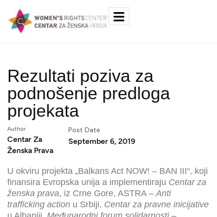
Rezultati poziva za
podnošenje predloga
projekata
Author
Post Date
Centar Za
September 6, 2019
Ženska Prava
U okviru projekta „Balkans Act NOW! – BAN III“, koji
finansira Evropska unija a implementiraju
Centar za
ženska prava
, iz Crne Gore, ASTRA –
Anti
trafficking action
u Srbiji,
Centar za pravne inicijative
u Albaniji,
Međunarodni forum solidarnosti
–