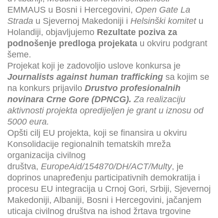
EMMAUS u Bosni i Hercegovini,
Open Gate La
Strada
u Sjevernoj Makedoniji i
Helsinški komitet
u
Holandiji, objavljujemo
Rezultate
poziva za
podnošenje predloga projekata
u okviru podgrant
šeme.
Projekat koji je zadovoljio uslove konkursa je
Journalists against human trafficking
sa kojim se
na konkurs prijavilo
Drustvo profesionalnih
novinara Crne Gore (DPNCG).
Za realizaciju
aktivnosti projekta opredijeljen je grant u iznosu od
5000 eura.
Opšti cilj EU projekta, koji se finansira u okviru
Konsolidacije regionalnih tematskih mreža
organizacija civilnog
društva,
EuropeAid/154870/DH/ACT/Multy
, je
doprinos unapređenju participativnih demokratija i
procesu EU integracija u Crnoj Gori, Srbiji, Sjevernoj
Makedoniji, Albaniji, Bosni i Hercegovini, jačanjem
uticaja civilnog društva na ishod žrtava trgovine