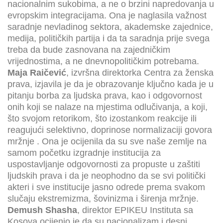
nacionalnim sukobima, a ne o brzini napredovanja u
evropskim integracijama. Ona je naglasila važnost
saradnje nevladinog sektora, akademske zajednice,
medija, političkih partija i da ta saradnja prije svega
treba da bude zasnovana na zajedničkim
vrijednostima, a ne dnevnopolitičkim potrebama.
Maja Raičević
, izvršna direktorka Centra za ženska
prava, izjavila je da je obrazovanje ključno kada je u
pitanju borba za ljudska prava, kao i odgovornost
onih koji se nalaze na mjestima odlučivanja, a koji,
što svojom retorikom, što izostankom reakcije ili
reagujući selektivno, doprinose normalizaciji govora
mržnje . Ona je ocijenila da su sve naše zemlje na
samom početku izgradnje institucija za
uspostavljanje odgovornosti za propuste u zaštiti
ljudskih prava i da je neophodno da se svi politički
akteri i sve institucije jasno odrede prema svakom
slučaju ekstremizma, šovinizma i širenja mržnje.
Demush Shasha
, direktor EPIKEU Instituta sa
Kosova ocijenio je da su nacionalizam i desni