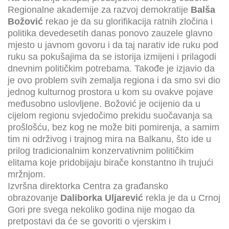
Regionalne akademije za razvoj demokratije
Balša
Božović
rekao je da su glorifikacija ratnih zločina i
politika devedesetih danas ponovo zauzele glavno
mjesto u javnom govoru i da taj narativ ide ruku pod
ruku sa pokušajima da se istorija izmijeni i prilagodi
dnevnim političkim potrebama. Takođe je izjavio da
je ovo problem svih zemalja regiona i da smo svi dio
jednog kulturnog prostora u kom su ovakve pojave
međusobno uslovljene. Božović je ocijenio da u
cijelom regionu svjedočimo prekidu suočavanja sa
prošlošću, bez kog ne može biti pomirenja, a samim
tim ni održivog i trajnog mira na Balkanu, što ide u
prilog tradicionalnim konzervativnim političkim
elitama koje pridobijaju birače konstantno ih trujući
mržnjom.
Izvršna direktorka Centra za građansko
obrazovanje
Daliborka Uljarević
rekla je da u Crnoj
Gori pre svega nekoliko godina nije mogao da
pretpostavi da će se govoriti o vjerskim i