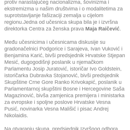
protiv narastajućeg nacionalizma, šovinizma i
ekstremizma u našim društvima i o modalitetima za
suprotstavljanje fašizaciji zemalja u cijelom
regionu.Jedna od učesnica skupa bila je i izvršna
direktorka Centra za ženska prava
Maja Raičević
.
Među učesnicima i učesnicama diskusije su
gradonačelnici Podgorice i Sarajeva, Ivan Vuković i
Benjamina Karić, bivši predsjednik Hrvatske Stjepan
Mesić, dugogodišnji poslanik u njemačkom
Parlamentu Josip Juratović, istoričar Ivo Goldstein,
istoričarka Dubravka Stojanović, bivši predsjednik
Skupštine Crne Gore Ranko Krivokapić, poslanik u
Parlamentarnoj skupštini Bosne i Hercegovine Saša
Magazinović, bivša zamjenica premijera i ministarka
za evropske i spoljne poslove Hrvatske Vesna
Pusić, novinarka Vesna Mališić i pisac Andrej
Nikolaidis.
Na otvaranju skupa, predsjednik Izvršnog odbora