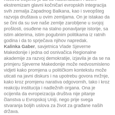
ekstremizam glavni kočničari evropskih integracija
svih zemalja Zapadnog Balkana, kao i sveopšteg
razvoja društava u ovim zemljama. On je istakao da
se čini da su sve naše zemlje zarobljene u svojoj
prošlosti, osuđene na stalno ponavljanje istorije, sa
istim akterima, istim pogubnim politikama iz ratnih
godina i da to sprječava njihov napredak.
Kalinka Gaber
, savjetnica Vlade Sjeverne
Makedonije i jedna od osnivačica Regionalne
akademije za razvoj demokratije, izjavila je da se na
primjeru Sjeverne Makedonije može nedvosmisleno
vidjeti kako promjena u političkom kontekstu može
uticati na javni diskurs i na upotrebu govora mržnje,
kako kroz promjenu narativa odgovornih, tako i kroz
reakciju institucija i nadležnih organa. Ona je
ocijenila da evropeizacija društva nije pitanje
članstva u Evropskoj Uniji, nego prije svega
stvaranja boljih uslova za život za građane naših
država.