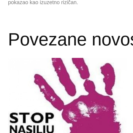
pokazao kao izuzetno rizičan.
Povezane novos