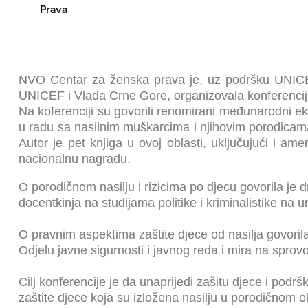
Prava
NVO Centar za ženska prava je, uz podršku UNICEF-
UNICEF i Vlada Crne Gore, organizovala konferenciju 
Na koferenciji su govorili renomirani međunarodni ek
u radu sa nasilnim muškarcima i njihovim porodicama, ko
Autor je pet knjiga u ovoj oblasti, uključujući i ame
nacionalnu nagradu.
O porodičnom nasilju i rizicima po djecu govorila je dr
docentkinja na studijama politike i kriminalistike na
O pravnim aspektima zaštite djece od nasilja govoril
Odjelu javne sigurnosti i javnog reda i mira na sprovo
Cilj konferencije je da unaprijedi zašitu djece i podr
zaštite djece koja su izložena nasilju u porodičnom o