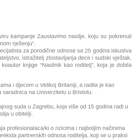
iru kampanje Zaustavimo nasilje, koju su pokrenuli
tnom rješenju“.
pecijalista za porodične odnose sa 25 godina iskustva
ljstvo, istražitelj zlostavljanja dece i sudski vještak.
koautor knjige “Nasilnik kao roditelj”, koja je dobila
ama i djecom u Velikoj Britaniji, a radila je kao
 saradnica na Univerzitetu u Bristolu.
šajnog suda u Zagrebu, koja više od 15 godina radi u
ja u obitelji.
nja profesionalaca/ki o rizicima i najboljim načinima
ekida partnerskih odnosa roditelja, koji se u praksi