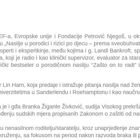
a, Evropske unije i Fondacije Petrović Njegoš, u okv
„Nasilje u porodici i rizici po djecu – prema sveobuhva
sperti i ekspertkinje, među kojima i g. Landi Bankroft, s
ji je radio i kao klinički supervizor, evaluator za starate
rički bestseler o porodičnom nasilju “Zašto on to radi” i 
 Lin Harn, koja predaje i istražuje pitanja nasilja nad žen
 univerzitetima u Sanderlendu i Roehamptonu i kao naučna
a je i gđa Branka Žigante Živković, sudija Visokog prekr
đenju sudskih mjera propisanih Zakonom o zaštiti od nasil
šku nenasilnom roditelju/staratelju, kroz unaprjeđenje zna
kruženju, sa fokusom na period nakon razvoda braka ili pr