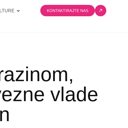
LTURE
KONTAKTIRAJTE NAS
razinom,
vezne vlade
an