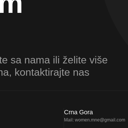
am
te sa nama ili želite više
ma, kontaktirajte nas
Crna Gora
Mail:
women.mne@gmail.com