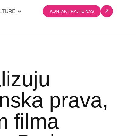
LTURE
KONTAKTIRAJTE NAS
lizuju
enska prava,
m filma