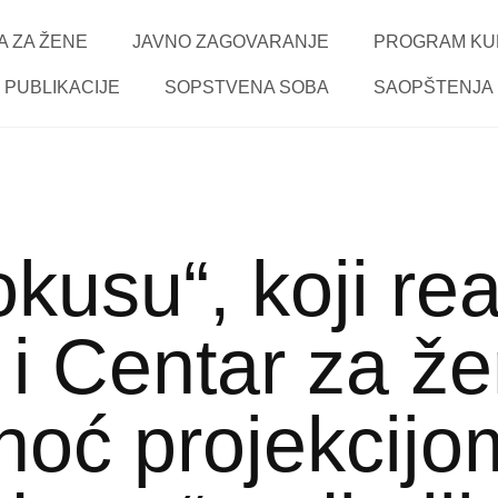
 ZA ŽENE
JAVNO ZAGOVARANJE
PROGRAM KU
PUBLIKACIJE
SOPSTVENA SOBA
SAOPŠTENJA
kusu“, koji rea
 i Centar za ž
noć projekcijo