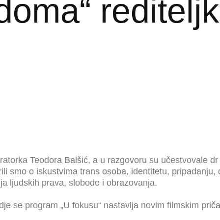
oma“ rediteljk
ratorka Teodora Balšić, a u razgovoru su učestvovale dr Tea
li smo o iskustvima trans osoba, identitetu, pripadanju, 
nja ljudskih prava, slobode i obrazovanja.
dje se program „U fokusu“ nastavlja novim filmskim prič