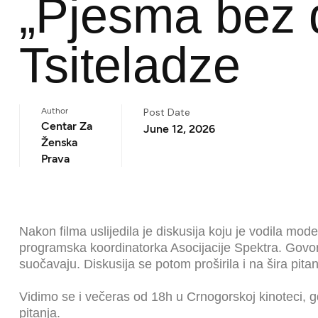
„Pjesma bez d
Tsiteladze
Author
Post Date
Centar Za
June 12, 2026
Ženska
Prava
Nakon filma uslijedila je diskusija koju je vodila mode
programska koordinatorka Asocijacije Spektra. Govori
suočavaju. Diskusija se potom proširila i na šira pita
Vidimo se i večeras od 18h u Crnogorskoj kinoteci, g
pitanja.