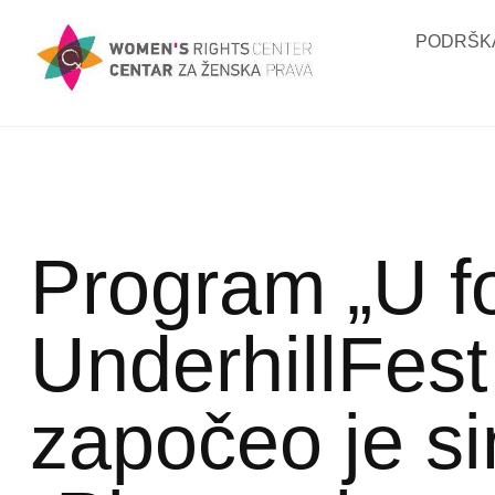
PODRŠKA
Program „U fo
UnderhillFest
započeo je si