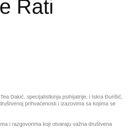
e Rati
 Dakić, specijalistkinja psihijatrije, i Iskra Đurišić,
društvenoj prihvaćenosti i izazovima sa kojima se
ama i razgovorima koji otvaraju važna društvena