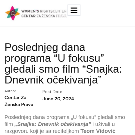
Poslednjeg dana
programa “U fokusu”
gledali smo film “Snajka:
Dnevnik očekivanja”
Author
Post Date
Centar Za
June 20, 2024
Ženska Prava
Poslednjeg dana programa „U fokusu” gledali smo
film
„Snajka: Dnevnik očekivanja”
i uživali u
razgovoru koji je sa rediteljkom
Teom Vidović