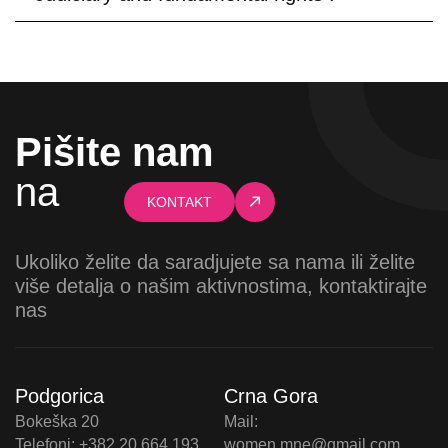
Pišite nam
na
KONTAKT
Ukoliko želite da saradjujete sa nama ili želite
više detalja o našim aktivnostima, kontaktirajte
nas
Podgorica
Crna Gora
Bokeška 20
Mail:
Telefoni: +382 20 664 193
women.mne@gmail.com