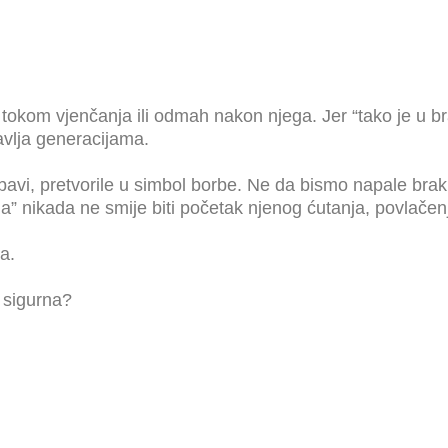
kom vjenčanja ili odmah nakon njega. Jer “tako je u braku
avlja generacijama.
ubavi, pretvorile u simbol borbe. Ne da bismo napale bra
 nikada ne smije biti početak njenog ćutanja, povlačenja
ka.
 sigurna?