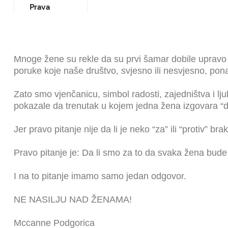
Prava
Mnoge žene su rekle da su prvi šamar dobile upravo to
poruke koje naše društvo, svjesno ili nesvjesno, pon
Zato smo vjenčanicu, simbol radosti, zajedništva i lj
pokazale da trenutak u kojem jedna žena izgovara “da”
Jer pravo pitanje nije da li je neko “za” ili “protiv” bra
Pravo pitanje je: Da li smo za to da svaka žena bude
I na to pitanje imamo samo jedan odgovor.
NE NASILJU NAD ŽENAMA!
Mccanne Podgorica