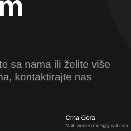
am
te sa nama ili želite više
ma, kontaktirajte nas
Crna Gora
Mail:
women.mne@gmail.com