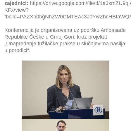
zajednici:
https://drive.google.com/file/d/1a3xmZ
KFx/view?
fbclid=PAZXh0bgNhZW0CMTEAc3J0YwZhcHBfaWQ
Konferencija je organizovana uz podršku Ambasade
Republike Češke u Crnoj Gori, kroz projekat
„Unapređenje tužilačke prakse u slučajevima nasilja
u porodici“.