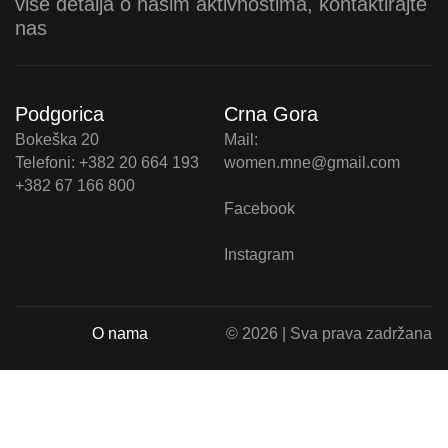
više detalja o našim aktivnostima, kontaktirajte
nas
Podgorica
Crna Gora
Bokeška 20
Mail:
Telefoni: +382 20 664 193
women.mne@gmail.com
+382 67 166 800
Facebook
Instagram
O nama
© 2026 | Sva prava zadržana