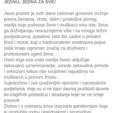
JEDNU, JEDNA ZA SVE!
Javni prostor je ovih dana zatrovan govorom mržnje
prema ženama. Vrste, obim i posledice javnog
nasilja koje podnose žene i muškarci nisu iste: žene
ga doživljavaju nesrazmjerno više i sa mnogo težim
posljedicama, posebno zato što zadire u privatni
život i moral, koji u tradicionalnim sredinama poput
naše imaju ogroman značaj za društveni i
profesionalni ugled žena.
Osim toga ova vrsta nasilja često uključuje
seksualno uznemiravanje, uvrede seksualne prirode
i seksizam kakav nije svojstven napadima na
muškarce u javnom životu.
Svjedočimo i sve izraženijim vjerskim i nacionalnim
podjelama, koje su u ne tako davnoj prošlosti dovele
do tragičnih posledica i stradanja koje se ne smije
ponoviti.
Živimo i u vremenu krize izazvane pandemijom koja
je produbila rodnu nejednakost i siromaštvo.