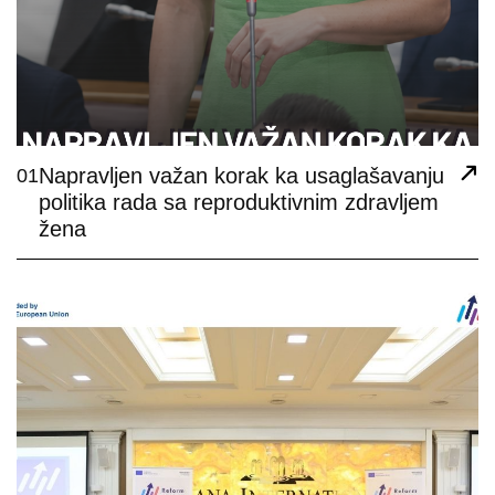
Napravljen važan korak ka usaglašavanju
01
politika rada sa reproduktivnim zdravljem
žena