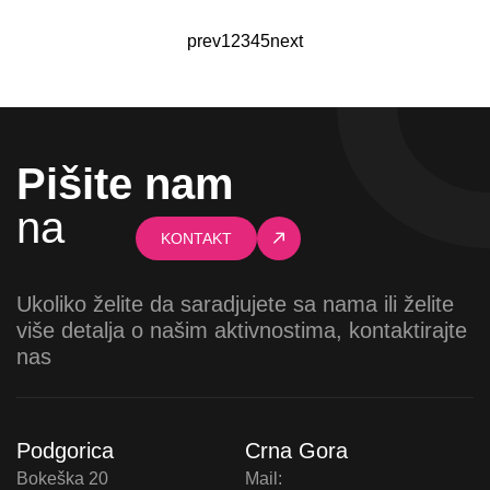
prev
1
2
3
4
5
next
Pišite nam
na
KONTAKT
Ukoliko želite da saradjujete sa nama ili želite
više detalja o našim aktivnostima, kontaktirajte
nas
Podgorica
Crna Gora
Bokeška 20
Mail: